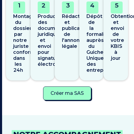
1
2
3
4
5
Montage
Production
Rédaction
Dépôt
Obtentio
du
des
et
de
et
dossier
documents
publication
la
envoi
par
juridiques
de
formalité
de
notre
et
l'annonce
auprès
votre
juriste
envoi
légale
du
KBIS
conformité
pour
Guichet
à
dans
signature
Unique
jour
les
électronique
des
24h
entreprises
Créer ma SAS