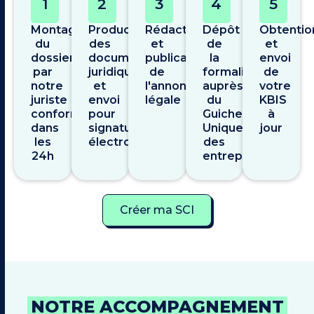
1
2
3
4
5
Montage
Production
Rédaction
Dépôt
Obtentio
du
des
et
de
et
dossier
documents
publication
la
envoi
par
juridiques
de
formalité
de
notre
et
l'annonce
auprès
votre
juriste
envoi
légale
du
KBIS
conformité
pour
Guichet
à
dans
signature
Unique
jour
les
électronique
des
24h
entreprises
Créer ma SCI
NOTRE ACCOMPAGNEMENT