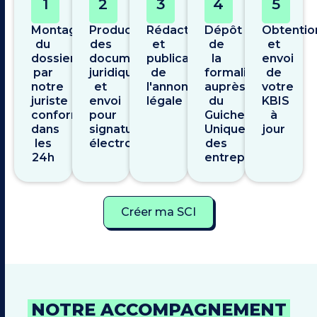
1
2
3
4
5
Montage
Production
Rédaction
Dépôt
Obtentio
du
des
et
de
et
dossier
documents
publication
la
envoi
par
juridiques
de
formalité
de
notre
et
l'annonce
auprès
votre
juriste
envoi
légale
du
KBIS
conformité
pour
Guichet
à
dans
signature
Unique
jour
les
électronique
des
24h
entreprises
Créer ma SCI
NOTRE ACCOMPAGNEMENT