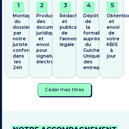
1
2
3
4
5
Montage
Production
Rédaction
Dépôt
Obtentio
du
des
et
de
et
dossier
documents
publication
la
envoi
par
juridiques
de
formalité
de
notre
et
l'annonce
auprès
votre
juriste
envoi
légale
du
KBIS
conformité
pour
Guichet
à
dans
signature
Unique
jour
les
électronique
des
24h
entreprises
Céder mes titres