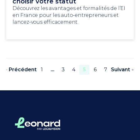
choisir votre statut
Découvrez les avantages et formalités de l’EI
en France pour les auto-entrepreneurs et
lancez-vous efficacement.
Précédent
1
…
3
4
5
6
7
Suivant