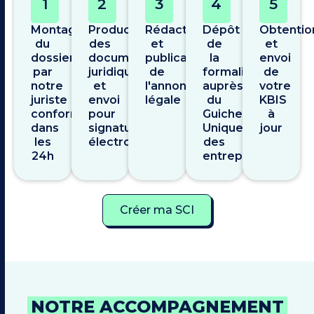
1
2
3
4
5
Montage
Production
Rédaction
Dépôt
Obtentio
du
des
et
de
et
dossier
documents
publication
la
envoi
par
juridiques
de
formalité
de
notre
et
l'annonce
auprès
votre
juriste
envoi
légale
du
KBIS
conformité
pour
Guichet
à
dans
signature
Unique
jour
les
électronique
des
24h
entreprises
Créer ma SCI
NOTRE ACCOMPAGNEMENT