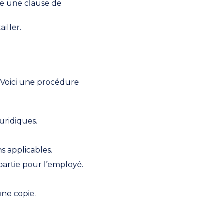
re une clause de
iller.
 Voici une procédure
uridiques.
s applicables.
partie pour l’employé.
une copie.