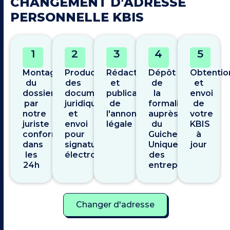
CHANGEMENT D’ADRESSE
PERSONNELLE KBIS
1
2
3
4
5
Montage
Production
Rédaction
Dépôt
Obtentio
du
des
et
de
et
dossier
documents
publication
la
envoi
par
juridiques
de
formalité
de
notre
et
l'annonce
auprès
votre
juriste
envoi
légale
du
KBIS
conformité
pour
Guichet
à
dans
signature
Unique
jour
les
électronique
des
24h
entreprises
Changer d'adresse