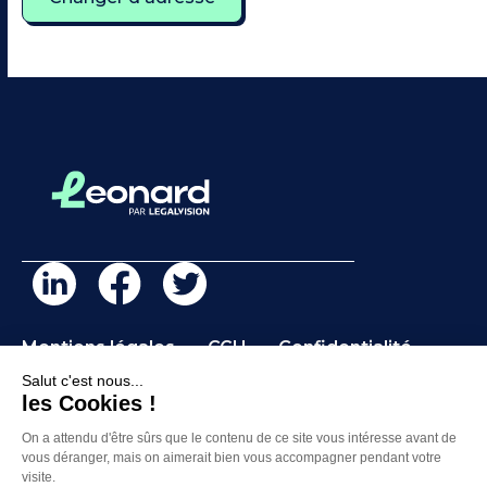
Mentions légales
CGU
Confidentialité
Notre équipe
Contact
Salut c'est nous...
les Cookies !
On a attendu d'être sûrs que le contenu de ce
site vous intéresse avant de vous déranger,
©2026 Léonard – Une marque de LegalVision
mais on aimerait bien vous accompagner pendant votre visite.